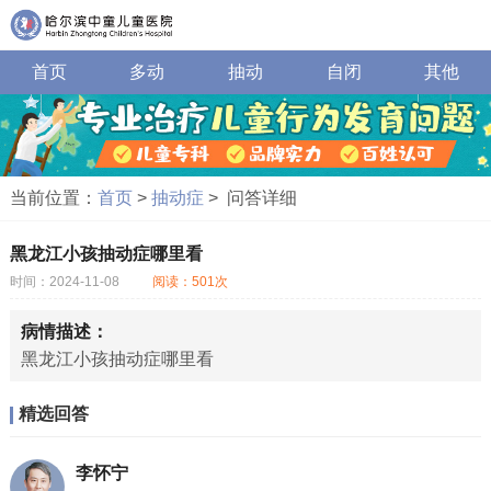
首页
多动
抽动
自闭
其他
当前位置：
首页
>
抽动症
> 问答详细
黑龙江小孩抽动症哪里看
时间：2024-11-08
阅读：501次
病情描述：
黑龙江小孩抽动症哪里看
精选回答
李怀宁