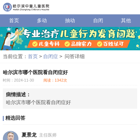
首页
多动
抽动
自闭
其他
当前位置：
首页
>
自闭症
> 问答详细
哈尔滨市哪个医院看自闭症好
时间：2024-11-30
阅读：1342次
病情描述：
哈尔滨市哪个医院看自闭症好
精选回答
夏景龙
主任医师