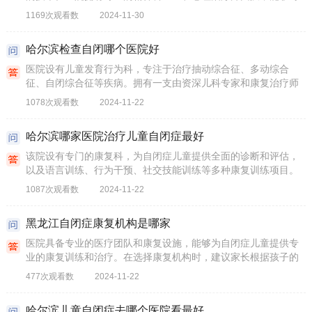
自闭症儿童进行准确的诊断，并提供药物治疗、心理治疗和行为
1169次观看数
2024-11-30
矫正等综合治疗方案。
哈尔滨检查自闭哪个医院好
医院设有儿童发育行为科，专注于治疗抽动综合征、多动综合
征、自闭综合征等疾病。拥有一支由资深儿科专家和康复治疗师
组成的医疗团队，能够为自闭症患儿提供专业的诊疗服务。
1078次观看数
2024-11-22
哈尔滨哪家医院治疗儿童自闭症最好
该院设有专门的康复科，为自闭症儿童提供全面的诊断和评估，
以及语言训练、行为干预、社交技能训练等多种康复训练项目。
拥有专业的儿科医生团队和先进的医疗设备，能够对自闭症儿童
1087次观看数
2024-11-22
进行准确的诊断和个性化的治疗方案制定。
黑龙江自闭症康复机构是哪家
医院具备专业的医疗团队和康复设施，能够为自闭症儿童提供专
业的康复训练和治疗。在选择康复机构时，建议家长根据孩子的
具体病情、机构的距离、机构的专业特长以及设施和服务质量等
477次观看数
2024-11-22
因素进行综合考虑。同时，与机构进行充分的沟通，共同制定合
适的康复计划也是非常重要的。
哈尔滨儿童自闭症去哪个医院看最好